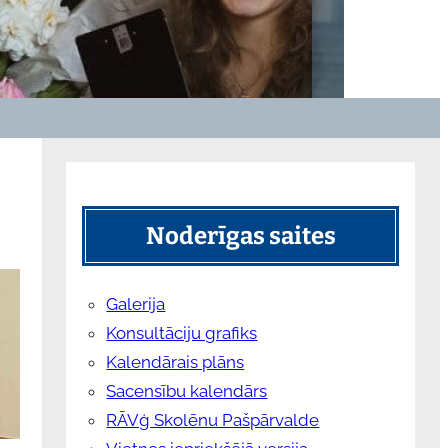
Noderīgas saites
Galerija
Konsultāciju grafiks
Kalendārais plāns
Sacensību kalendārs
RĀVģ Skolēnu Pašpārvalde