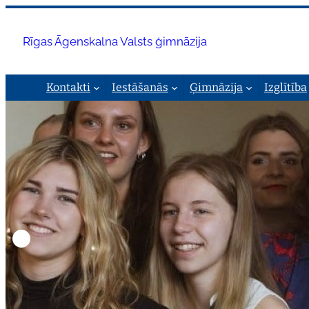
Pāriet
uz
Rīgas Āgenskalna Valsts ģimnāzija
saturu
Kontakti
Iestāšanās
Ģimnāzija
Izglītība