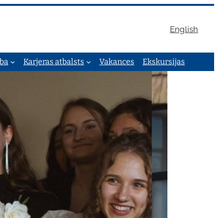
English
ība
Karjeras atbalsts
Vakances
Ekskursijas