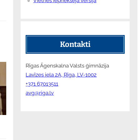
Vietnes iepriekšējā versija
Kontakti
Rīgas Āgenskalna Valsts ģimnāzija
Lavīzes iela 2A, Rīga, LV-1002
+371 67013511
avg@riga.lv