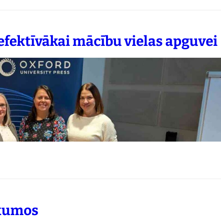
efektīvākai mācību vielas apguvei
ākumos