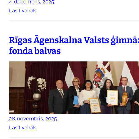
4. decembris, 2025.
:
Lasīt vairāk
S
k
o
Rīgas Āgenskalna Valsts ģimnāz
l
fonda balvas
ē
n
u
p
a
š
p
ā
28. novembris, 2025.
r
:
Lasīt vairāk
v
R