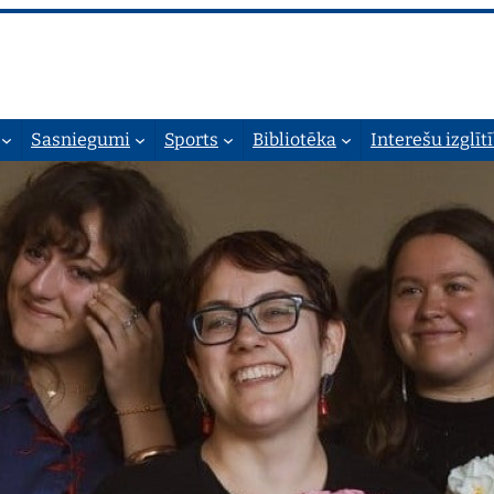
Sasniegumi
Sports
Bibliotēka
Interešu izglīt