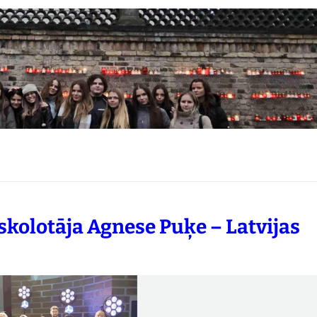
 skolotāja Agnese Puķe – Latvijas