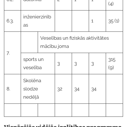
(4)
inženierzinīb
6.3.
1
35 (1)
as
Veselības un fiziskās aktivitātes
mācību joma
7.
sports un
315
3
3
3
veselība
(9)
Skolēna
8.
slodze
32
34
34
nedēļā