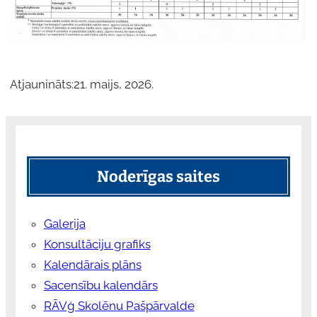
Atjaunināts:
21. maijs, 2026.
Noderīgas saites
Galerija
Konsultāciju grafiks
Kalendārais plāns
Sacensību kalendārs
RĀVģ Skolēnu Pašpārvalde