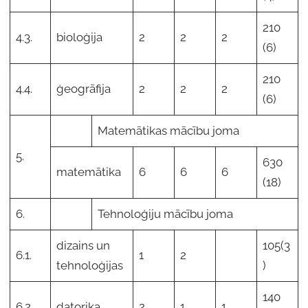
210
4.3.
bioloģija
2
2
2
(6)
210
4.4.
ģeogrāfija
2
2
2
(6)
Matemātikas mācību joma
5.
630
matemātika
6
6
6
(18)
6.
Tehnoloģiju mācību joma
dizains un
105(3
6.1.
1
2
tehnoloģijas
)
140
6.2.
datorika
2
1
1