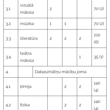
vizuālā
3.1.
2
70 (2)
māksla
3.2.
mūzika
1
1
70 (2)
210
3.3.
literatūra
2
2
2
(6)
teātra
3.4.
1
35 (1)
māksla
4.
Dabaszinātņu mācību joma
140
4.1.
ķīmija
2
2
(4)
140
4.2.
fizika
2
2
(4)