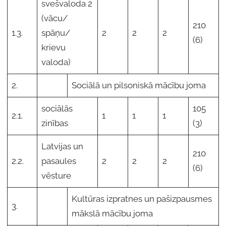
svešvaloda 2
(vācu/
210
1.3.
spāņu/
2
2
2
(6)
krievu
valoda)
2.
Sociālā un pilsoniskā mācību joma
sociālās
105
2.1.
1
1
1
zinības
(3)
Latvijas un
210
2.2.
pasaules
2
2
2
(6)
vēsture
Kultūras izpratnes un pašizpausmes
3.
mākslā mācību joma