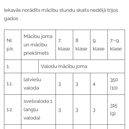
Iekavās norādīts mācību stundu skaits nedēļā trijos
gados
Mācību joma
Nr.
7.
8.
9.
7.–9.
un mācību
p.k.
klase
klase
klase
klase
priekšmets
1.
Valodu mācību joma
latviešu
350
1.1.
3
3
4
valoda
(10)
svešvaloda 1
315
1.2.
(angļu
3
3
3
(9)
valoda)