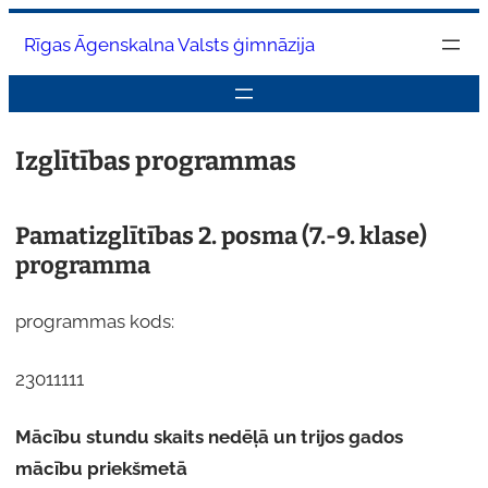
Pāriet
Rīgas Āgenskalna Valsts ģimnāzija
uz
saturu
Izglītības programmas
Pamatizglītības 2. posma (7.-9. klase)
programma
programmas kods:
23011111
Mācību stundu skaits nedēļā un trijos gados
mācību priekšmetā