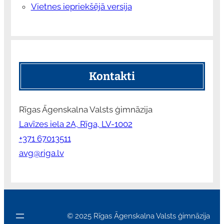
Vietnes iepriekšējā versija
Kontakti
Rīgas Āgenskalna Valsts ģimnāzija
Lavīzes iela 2A, Rīga, LV-1002
+371 67013511
avg@riga.lv
© 2025 Rīgas Āgenskalna Valsts ģimnāzija