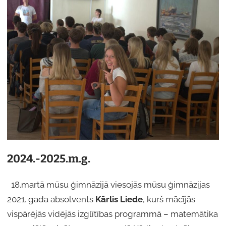
2024.-2025.m.g.
18.martā mūsu ģimnāzijā viesojās mūsu ģimnāzijas
2021. gada absolvents
Kārlis Liede
, kurš mācījās
vispārējās vidējās izglītības programmā – matemātika