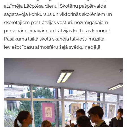
atzīmēja Lāčplēša dienu! Skolēnu pašpārvalde
sagatavoja konkursus un viktorīnās skolēniem un
skolotājiem par Latvijas vēsturi, nozīmīgākajām
personām, ainavām un Latvijas kulturas kanonu!
Pasākuma laikā skolā skanēja latviešu mūzika,
ieviešot īpašu atmosfēru šajā svētku nedēļā!