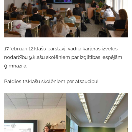
17.februārī 12.klašu pārstāvji vadīja karjeras izvēles
nodarbību 9.klašu skolēniem par izglītības iespējām
ģimnāzijā.
Paldies 12.klašu skolēniem par atsaucību!