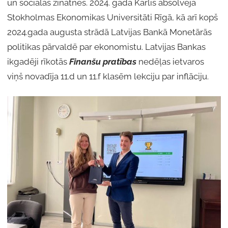
un sociālās zinātnes. 2024. gadā Kārlis absolvēja
Stokholmas Ekonomikas Universitāti Rīgā, kā arī kopš
2024.gada augusta strādā Latvijas Bankā Monetārās
politikas pārvaldē par ekonomistu. Latvijas Bankas
ikgadēji rīkotās
Finanšu pratības
nedēļas ietvaros
viņš novadīja 11.d un 11.f klasēm lekciju par inflāciju.