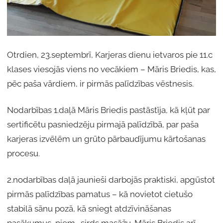
Otrdien, 23.septembrī, Karjeras dienu ietvaros pie 11.c
klases viesojās viens no vecākiem – Māris Briedis, kas,
pēc paša vārdiem, ir pirmās palīdzības vēstnesis.
Nodarbības 1.daļā Māris Briedis pastāstīja, kā kļūt par
sertificētu pasniedzēju pirmajā palīdzībā, par paša
karjeras izvēlēm un grūto pārbaudījumu kārtošanas
procesu.
2.nodarbības daļā jaunieši darbojās praktiski, apgūstot
pirmās palīdzības pamatus – kā novietot cietušo
stabilā sānu pozā, kā sniegt atdzīvināšanas
pasākumus, piem., sirds masāžu. Māris Briedis arī