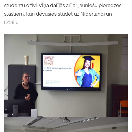
studentu dzīvi. Viņa dalījās arī ar jauniešu pieredzes
stāstiem, kuri devušies studēt uz Nīderlandi un
Dāniju.