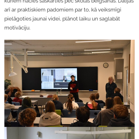
kuriem nācies saskarties pēc skolas beigšanas. Dalījās
arī ar praktiskiem padomiem par to, kā veiksmīgi
pielāgoties jaunai videi, plānot laiku un saglabāt
motivāciju.