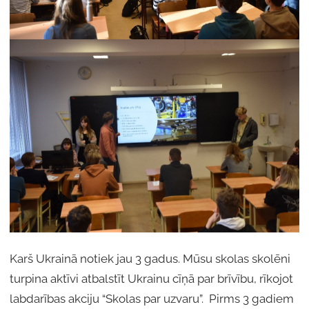
Karš Ukrainā notiek jau 3 gadus. Mūsu skolas skolēni
turpina aktīvi atbalstīt Ukrainu cīņā par brīvību, rīkojot
labdarības akciju “Skolas par uzvaru”. Pirms 3 gadiem