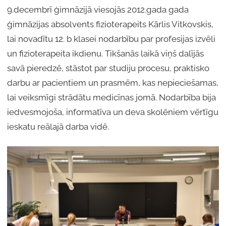
9.decembrī ģimnāzijā viesojās 2012.gada gada
ģimnāzijas absolvents fizioterapeits Kārlis Vitkovskis,
lai novadītu 12. b klasei nodarbību par profesijas izvēli
un fizioterapeita ikdienu. Tikšanās laikā viņš dalījās
savā pieredzē, stāstot par studiju procesu, praktisko
darbu ar pacientiem un prasmēm, kas nepieciešamas,
lai veiksmīgi strādātu medicīnas jomā. Nodarbība bija
iedvesmojoša, informatīva un deva skolēniem vērtīgu
ieskatu reālajā darba vidē.