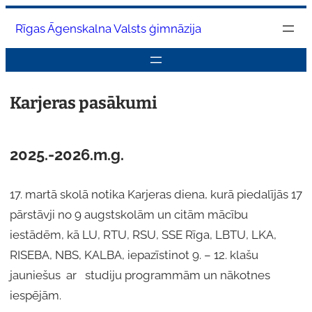
Pāriet
Rīgas Āgenskalna Valsts ģimnāzija
uz
saturu
Karjeras pasākumi
2025.-2026.m.g.
17. martā skolā notika Karjeras diena, kurā piedalījās 17
pārstāvji no 9 augstskolām un citām mācību
iestādēm, kā LU, RTU, RSU, SSE Rīga, LBTU, LKA,
RISEBA, NBS, KALBA, iepazīstinot 9. – 12. klašu
jauniešus ar studiju programmām un nākotnes
iespējām.