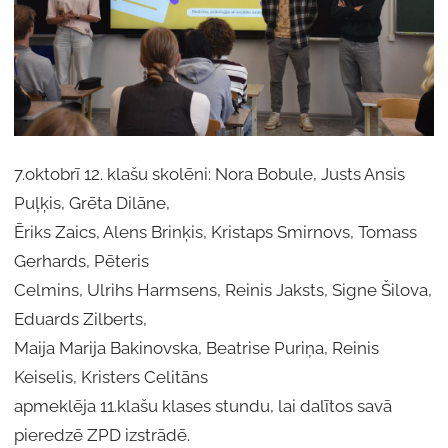
7.oktobrī 12. klašu skolēni: Nora Bobule, Justs Ansis
Puļķis, Grēta Dilāne,
Ēriks Zaics, Alens Brinķis, Kristaps Smirnovs, Tomass
Gerhards, Pēteris
Celmins, Ulrihs Harmsens, Reinis Jaksts, Signe Šilova,
Eduards Zilberts,
Maija Marija Bakinovska, Beatrise Puriņa, Reinis
Keiselis, Kristers Celitāns
apmeklēja 11.klašu klases stundu, lai dalītos savā
pieredzē ZPD izstrādē.