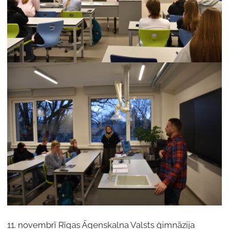
11. novembrī Rīgas Āgenskalna Valsts ģimnāzija