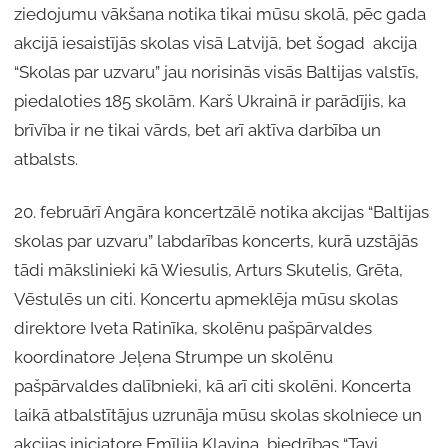
ziedojumu vākšana notika tikai mūsu skolā, pēc gada
akcijā iesaistījās skolas visā Latvijā, bet šogad akcija
“Skolas par uzvaru” jau norisinās visās Baltijas valstīs,
piedaloties 185 skolām. Karš Ukrainā ir parādījis, ka
brīvība ir ne tikai vārds, bet arī aktīva darbība un
atbalsts.
20. februārī Angāra koncertzālē notika akcijas “Baltijas
skolas par uzvaru” labdarības koncerts, kurā uzstājās
tādi mākslinieki kā Wiesulis, Arturs Skutelis, Grēta,
Vēstulēs un citi. Koncertu apmeklēja mūsu skolas
direktore Iveta Ratinīka, skolēnu pašpārvaldes
koordinatore Jeļena Strumpe un skolēnu
pašpārvaldes dalībnieki, kā arī citi skolēni. Koncerta
laikā atbalstītājus uzrunāja mūsu skolas skolniece un
akcijas iniciatore Emīlija Kļaviņa, biedrības “Tavi