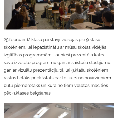
25.februārī 12.klašu pārstāvji viesojās pie 9.klašu
skolēniem, lai iepazīstinātu ar mūsu skolas vidējās
izglītības programmām. Jaunieši prezentēja katrs
savu izvēlēto programmu gan ar saistošu stāstījumu,
gan ar vizuālu prezentāciju tā, lai 9.klašu skolēniem
rastos lielāks priekšstats par to, kurš no novirzieniem
būtu piemērotāks un kurā no tiem vēlētos mācīties
pēc 9.klases beigšanas.