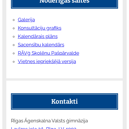
Noderīgas saites
Galerija
Konsultāciju grafiks
Kalendārais plāns
Sacensību kalendārs
RĀVģ Skolēnu Pašpārvalde
Vietnes iepriekšējā versija
Kontakti
Rīgas Āgenskalna Valsts ģimnāzija
Lavīzes iela 2A, Rīga, LV-1002