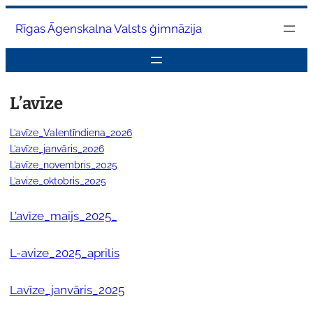
Pāriet
Rīgas Āgenskalna Valsts ģimnāzija
uz
saturu
L’avīze
L’avīze_Valentīndiena_2026
L’avīze_janvāris_2026
L’avīze_novembris_2025
L’avize_oktobris_2025
L’avīze_maijs_2025_
L-avize_2025_aprilis
Lavīze_janvāris_2025