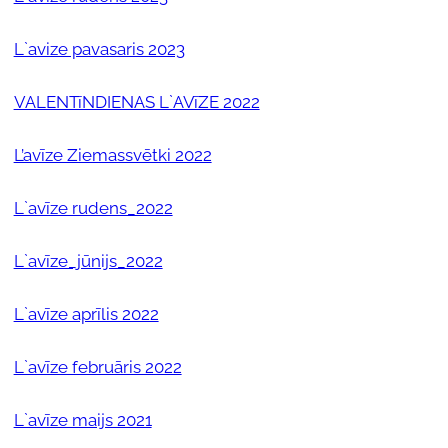
L`avize pavasaris 2023
VALENTīNDIENAS L`AVīZE 2022
L’avīze Ziemassvētki 2022
L`avīze rudens_2022
L`avīze_jūnijs_2022
L`avīze aprīlis 2022
L`avīze februāris 2022
L`avīze maijs 2021