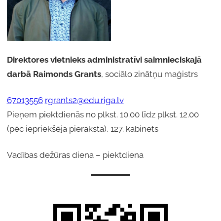
Direktores
vietnieks
administratīvi saimnieciskajā
darbā Raimonds Grants
, sociālo zinātņu maģistrs
67013556
rgrants2@edu.riga.lv
Pieņem piektdienās no plkst. 10.00 līdz plkst. 12.00
(pēc iepriekšēja pieraksta), 127. kabinets
Vadības dežūras diena – piektdiena