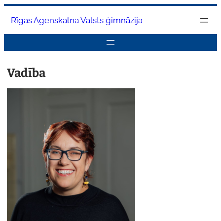
Pāriet
Rīgas Āgenskalna Valsts ģimnāzija
uz
saturu
Vadība