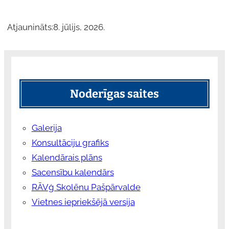
Atjaunināts:
8. jūlijs, 2026.
Noderīgas saites
Galerija
Konsultāciju grafiks
Kalendārais plāns
Sacensību kalendārs
RĀVģ Skolēnu Pašpārvalde
Vietnes iepriekšējā versija