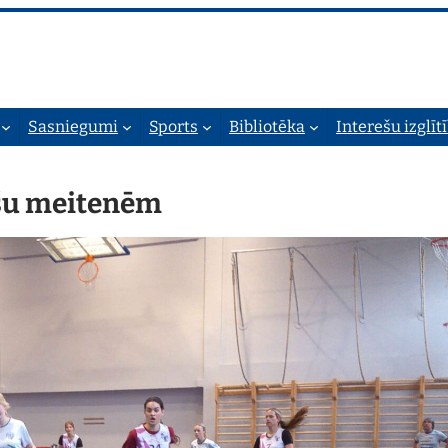
Sasniegumi
Sports
Bibliotēka
Interešu izglīt
lašu meitenēm