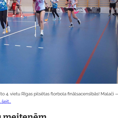
 4. vietu Rīgas pilsētas florbola finālsacensībās! Malači 
…šeit…
ašu meitenēm