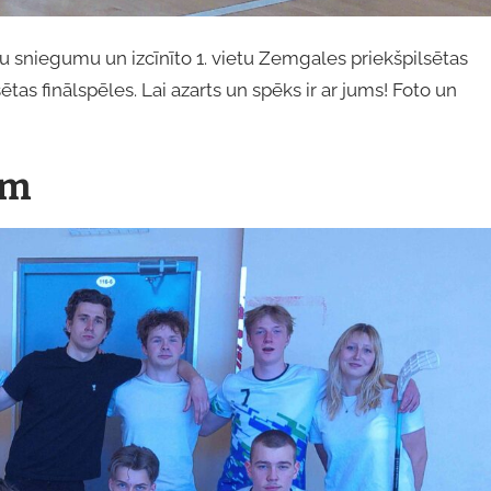
 sniegumu un izcīnīto 1. vietu Zemgales priekšpilsētas
lsētas finālspēles. Lai azarts un spēks ir ar jums! Foto un
em