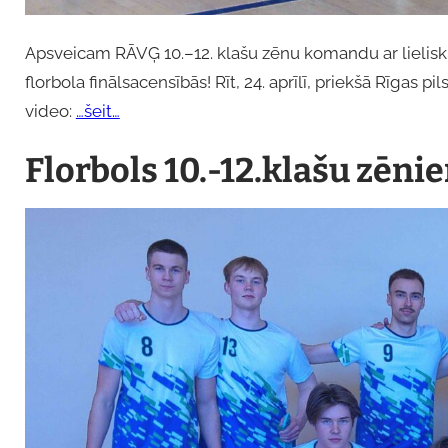
Apsveicam RĀVĢ 10.–12. klašu zēnu komandu ar lielisku
florbola finālsacensībās! Rīt, 24. aprīlī, priekšā Rīgas pi
video:
…šeit…
Florbols 10.-12.klašu zēni