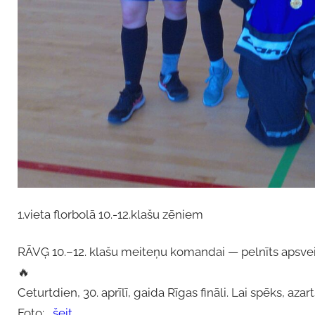
1.vieta florbolā 10.-12.klašu zēniem
RĀVĢ 10.–12. klašu meiteņu komandai — pelnīts apsveik
🔥
Ceturtdien, 30. aprīlī, gaida Rīgas fināli. Lai spēks, 
Foto:
…šeit…