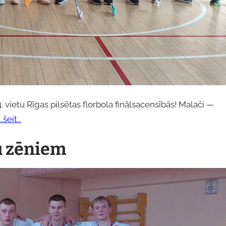
 vietu Rīgas pilsētas florbola finālsacensībās! Malači —
…šeit…
šu zēniem