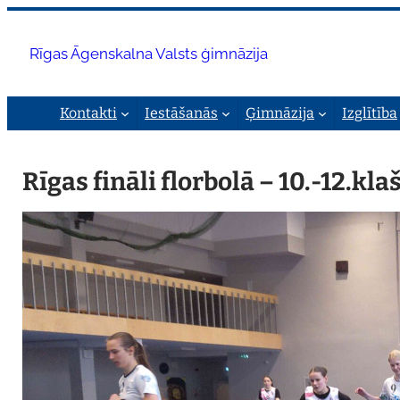
Pāriet
uz
Rīgas Āgenskalna Valsts ģimnāzija
saturu
Kontakti
Iestāšanās
Ģimnāzija
Izglītība
Rīgas fināli florbolā – 10.-12.k