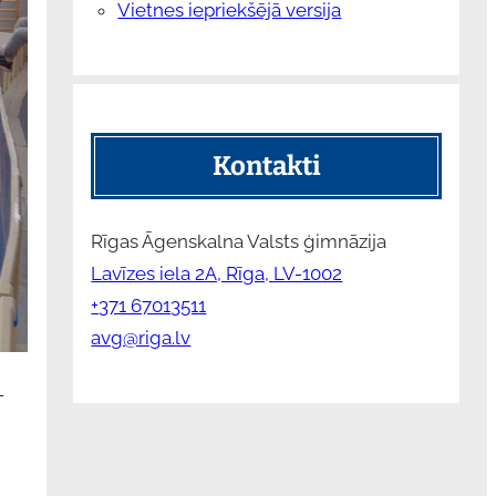
Vietnes iepriekšējā versija
Kontakti
Rīgas Āgenskalna Valsts ģimnāzija
Lavīzes iela 2A, Rīga, LV-1002
+371 67013511
avg@riga.lv
—