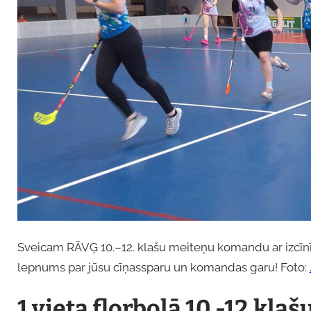
Sveicam RĀVĢ 10.–12. klašu meiteņu komandu ar izcīnīto
lepnums par jūsu cīņassparu un komandas garu! Foto:
1.vieta florbolā 10.-12.kl