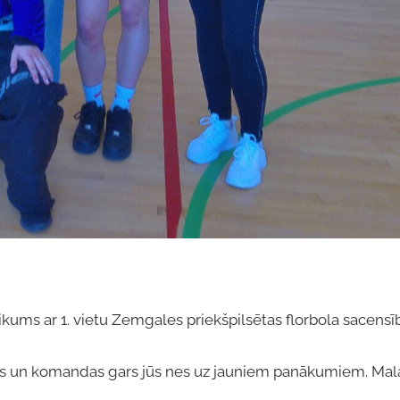
ums ar 1. vietu Zemgales priekšpilsētas florbola sacensī
azarts un komandas gars jūs nes uz jauniem panākumiem. Mala