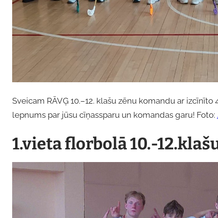
Sveicam RĀVĢ 10.–12. klašu zēnu komandu ar izcīnīto 4.
lepnums par jūsu cīņassparu un komandas garu! Foto:
1.vieta florbolā 10.-12.kla