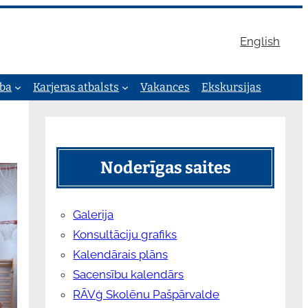
English
ība
Karjeras atbalsts
Vakances
Ekskursijas
Noderīgas saites
Galerija
Konsultāciju grafiks
Kalendārais plāns
Sacensību kalendārs
RĀVģ Skolēnu Pašpārvalde