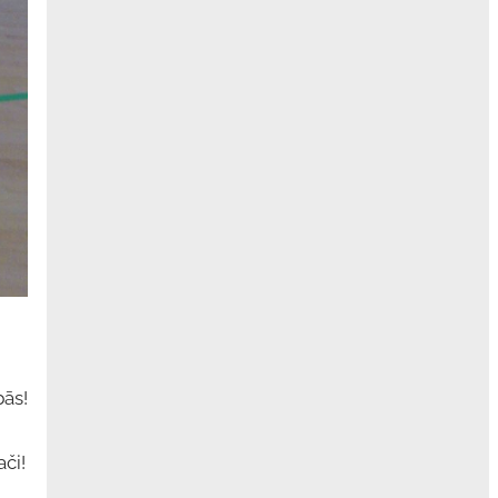
bās!
či!