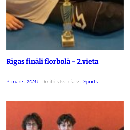
Rīgas fināli florbolā – 2.vieta
6. marts, 2026.
–
Dmitrijs Ivanišaks
–
Sports