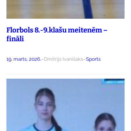
Florbols 8.-9.klašu meitenēm –
fināli
19. marts, 2026.
–
Dmitrijs Ivanišaks
–
Sports