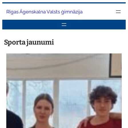
Pāriet
Rīgas Āgenskalna Valsts ģimnāzija
uz
saturu
Sporta jaunumi