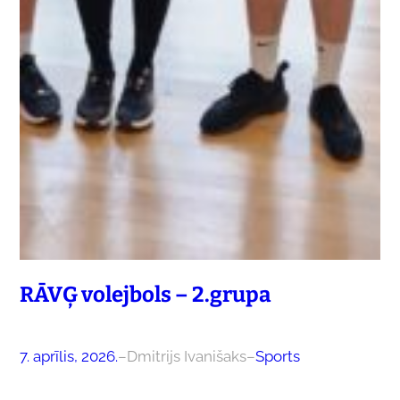
RĀVĢ volejbols – 2.grupa
7. aprīlis, 2026.
–
Dmitrijs Ivanišaks
–
Sports