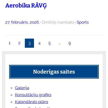
Aerobika RĀVĢ
27. februāris, 2026.
–
Dmitrijs Ivanišaks
–
Sports
1
2
3
4
5
…
9
Noderīgas saites
Galerija
Konsultāciju grafiks
Kalendārais plāns