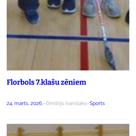
Florbols 7.klašu zēniem
24. marts, 2026.
–
Dmitrijs Ivanišaks
–
Sports