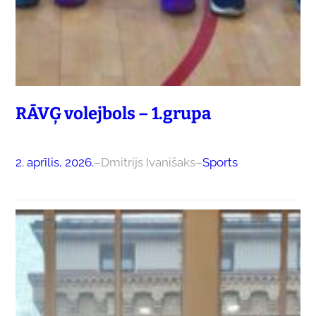
RĀVĢ volejbols – 1.grupa
2. aprīlis, 2026.
–
Dmitrijs Ivanišaks
–
Sports