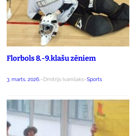
Florbols 8.-9.klašu zēniem
3. marts, 2026.
–
Dmitrijs Ivanišaks
–
Sports