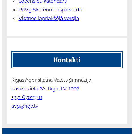
Sacensību kalendārs
RĀVģ Skolēnu Pašpārvalde
Vietnes iepriekšējā versija
Kontakti
Rīgas Āgenskalna Valsts ģimnāzija
Lavīzes iela 2A, Rīga, LV-1002
+371 67013511
avg@riga.lv