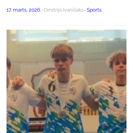
17. marts, 2026.
–
Dmitrijs Ivanišaks
–
Sports