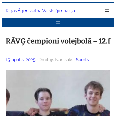
Pāriet
Rīgas Āgenskalna Valsts ģimnāzija
uz
saturu
RĀVĢ čempioni volejbolā – 12.f
15. aprīlis, 2025.
–
Dmitrijs Ivanišaks
–
Sports