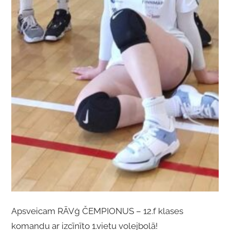
Apsveicam RĀVģ ČEMPIONUS – 12.f klases
komandu ar izcīnīto 1.vietu volejbolā!