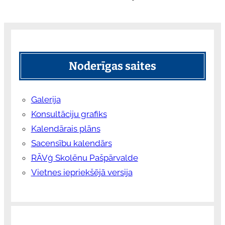
Noderīgas saites
Galerija
Konsultāciju grafiks
Kalendārais plāns
Sacensību kalendārs
RĀVģ Skolēnu Pašpārvalde
Vietnes iepriekšējā versija