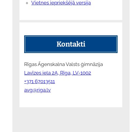
Vietnes iepriekšējā versija
Kontakti
Rīgas Āgenskalna Valsts ģimnāzija
Lavīzes iela 2A, Rīga, LV-1002
+371 67013511
avg@riga.lv