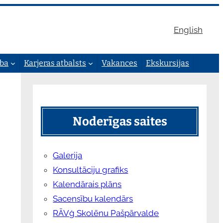
English
ība
Karjeras atbalsts
Vakances
Ekskursijas
Noderīgas saites
Galerija
Konsultāciju grafiks
Kalendārais plāns
Sacensību kalendārs
RĀVģ Skolēnu Pašpārvalde