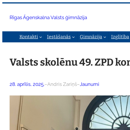
Pāriet
uz
Rīgas Āgenskalna Valsts ģimnāzija
saturu
Kontakti
Iestāšanās
Ģimnāzija
Izglītība
Valsts skolēnu 49. ZPD k
28. aprīlis, 2025.
–
Andris Zariņš
–
Jaunumi