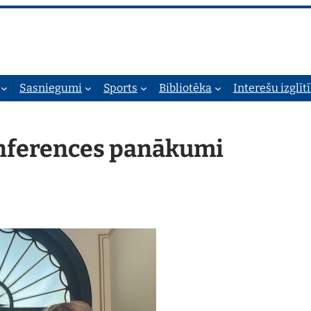
Sasniegumi
Sports
Bibliotēka
Interešu izglīt
onferences panākumi