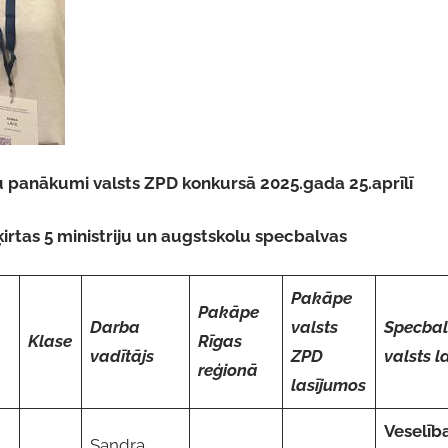
u panākumi valsts ZPD konkursā 2025.gada 25.aprīlī
šķirtas 5 ministriju un augstskolu specbalvas
Pakāpe
Pakāpe
Darba
valsts
Specba
Klase
Rīgas
vadītājs
ZPD
valsts l
reģionā
lasījumos
Veselīb
Sandra