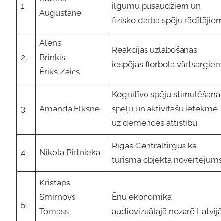
1.
ilgumu pusaudžiem un
Augustāne
fizisko darba spēju rādītājie
Alens
Reakcijas uzlabošanas
2.
Brinķis
iespējas florbola vārtsargie
Ēriks Zaics
Kognitīvo spēju stimulēšana
3.
Amanda Elksne
spēļu un aktivitāšu ietekmē
uz demences attīstību
Rīgas Centrāltirgus kā
4.
Nikola Pirtnieka
tūrisma objekta novērtējum
Kristaps
Smirnovs
Ēnu ekonomika
5.
Tomass
audiovizuālajā nozarē Latvij