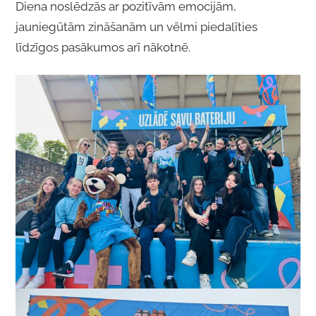
Diena noslēdzās ar pozitīvām emocijām,
jauniegūtām zināšanām un vēlmi piedalīties
līdzīgos pasākumos arī nākotnē.