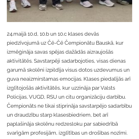
24.maijā 10.d, 10.b un 10.c klases devās
piedzīvojumā uz Čē-Čē Čempionātu Bauskā, kur
izmēģināja savas spējas dažādās aizraujošās
aktivitātēs. Savstarpēji sadarbojoties, visas dienas
garumā skolēni izpildīja visus dotos uzdevumus un
guva neaizmirstamas emocijas. Klases piedalījās arī
izglītojošās aktivitātēs, kur uzzināja par Valsts
Policijas, VUGD, RSU un citu organizāciju darbību.
Čempionāts ne tikai stiprināja savstarpējo sadarbību
un draudzību starp klasesbiedriem, bet arī
paplašināja skolēnu redzesloku par sabiedrībā
svarīgām profesijām, izglītības un drošības nozīmi.