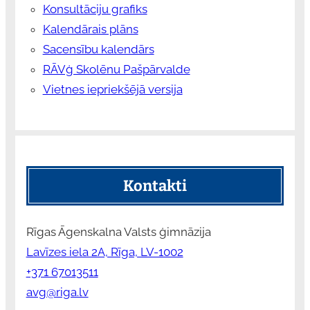
Konsultāciju grafiks
Kalendārais plāns
Sacensību kalendārs
RĀVģ Skolēnu Pašpārvalde
Vietnes iepriekšējā versija
Kontakti
Rīgas Āgenskalna Valsts ģimnāzija
Lavīzes iela 2A, Rīga, LV-1002
+371 67013511
avg@riga.lv