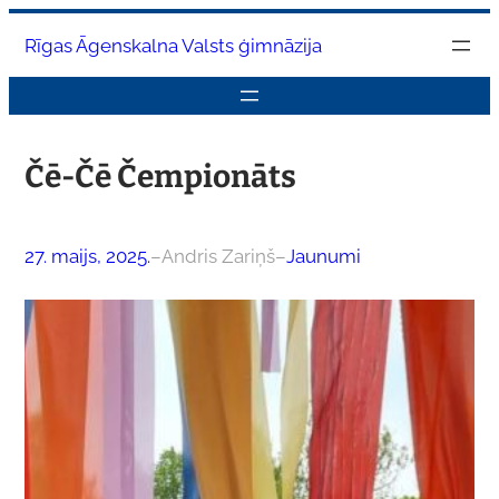
Pāriet
Rīgas Āgenskalna Valsts ģimnāzija
uz
saturu
Čē-Čē Čempionāts
27. maijs, 2025.
–
Andris Zariņš
–
Jaunumi