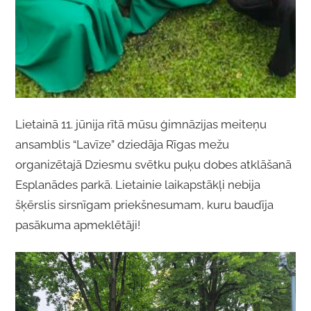
Lietainā 11. jūnija rītā mūsu ģimnāzijas meiteņu
ansamblis “Lavīze” dziedāja Rīgas mežu
organizētajā Dziesmu svētku puķu dobes atklāšanā
Esplanādes parkā. Lietainie laikapstākļi nebija
šķērslis sirsnīgam priekšnesumam, kuru baudīja
pasākuma apmeklētāji!