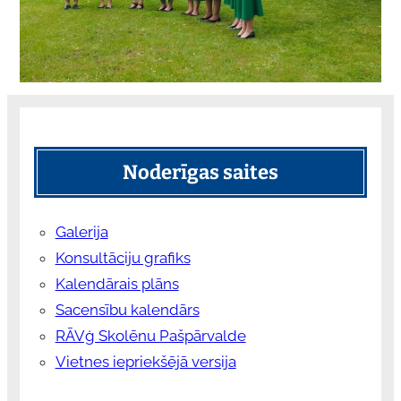
Noderīgas saites
Galerija
Konsultāciju grafiks
Kalendārais plāns
Sacensību kalendārs
RĀVģ Skolēnu Pašpārvalde
Vietnes iepriekšējā versija