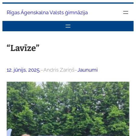
Pāriet
Rīgas Āgenskalna Valsts ģimnāzija
uz
saturu
“Lavīze”
12. jūnijs, 2025.
–
Andris Zariņš
–
Jaunumi