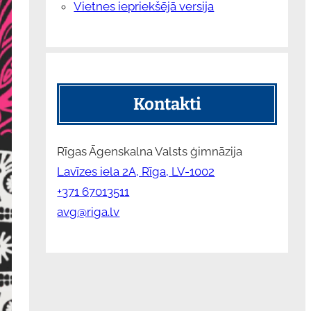
Vietnes iepriekšējā versija
Kontakti
Rīgas Āgenskalna Valsts ģimnāzija
Lavīzes iela 2A, Rīga, LV-1002
+371 67013511
avg@riga.lv