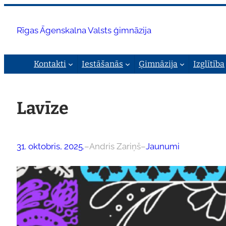
Pāriet
uz
Rīgas Āgenskalna Valsts ģimnāzija
saturu
Kontakti
Iestāšanās
Ģimnāzija
Izglītība
Lavīze
31. oktobris, 2025.
–
Andris Zariņš
–
Jaunumi