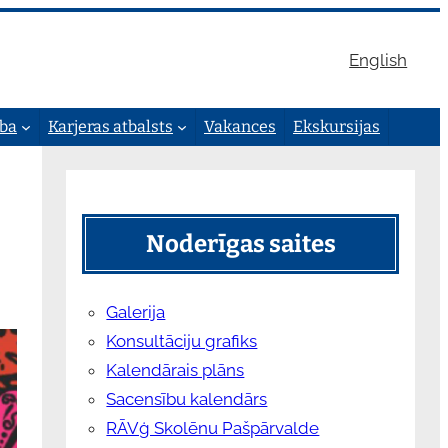
English
ība
Karjeras atbalsts
Vakances
Ekskursijas
Noderīgas saites
Galerija
Konsultāciju grafiks
Kalendārais plāns
Sacensību kalendārs
RĀVģ Skolēnu Pašpārvalde