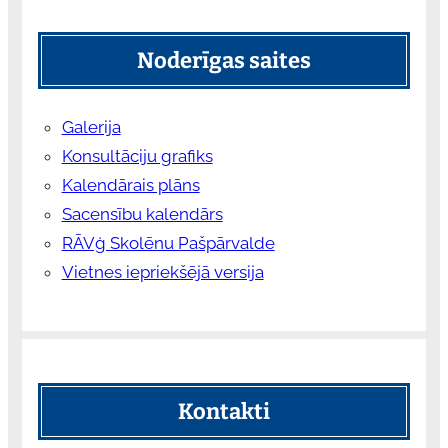
Noderīgas saites
Galerija
Konsultāciju grafiks
Kalendārais plāns
Sacensību kalendārs
RĀVģ Skolēnu Pašpārvalde
Vietnes iepriekšējā versija
Kontakti