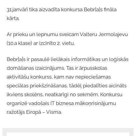
31.janvārī tika aizvadīta konkursa Bebr[a]s fināla
kārta.
Ar prieku un lepnumu sveicam Valteru Jermolajevu
(10.a klase) ar izcīnīto 2. vietu.
Bebr[a]s ir pasaulē lielākais informātikas un loģiskās
domāšanas izaicinājums. Tas ir ārpusskolas
aktivitāšu konkurss, kam nav nepieciešamas
speciālas priekšzināšanas, tādēļ piedalīties aicināts
ikviens skolēns, neatkarīgi no sekmēm. Konkursu
organizē vadošais IT biznesa mākoņrisinājumu
ražotājs Eiropā – Visma.