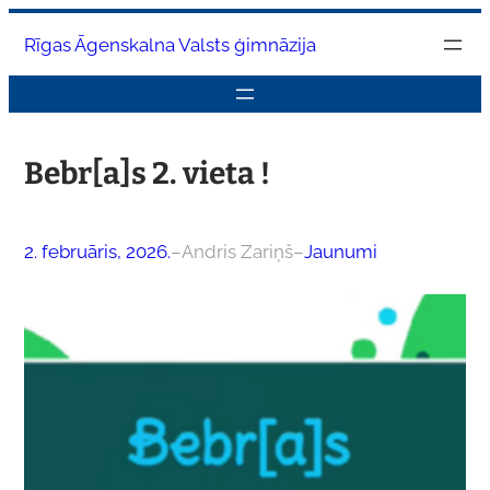
Pāriet
Rīgas Āgenskalna Valsts ģimnāzija
uz
saturu
Bebr[a]s 2. vieta !
2. februāris, 2026.
–
Andris Zariņš
–
Jaunumi